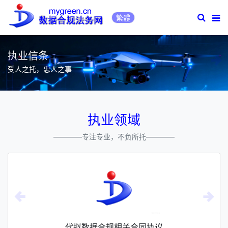
深圳数据合规律
繁體
执业信条
受人之托，忠人之事
执业领域
————专注专业，不负所托————
代拟数据合规相关合同协议