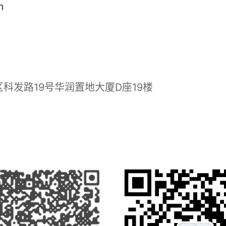
m
发路19号华润置地大厦D座19楼