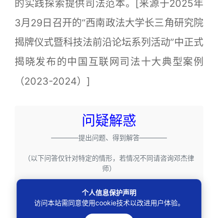
的实践探索提供司法范本。[来源于2025年
3月29日召开的“西南政法大学长三角研究院
揭牌仪式暨科技法前沿论坛系列活动”中正式
揭晓发布的中国互联网司法十大典型案例
（2023-2024）]
问疑解惑
————提出问题、得到解答————
（以下问答仅针对特定的情形，若情况不同请咨询邓杰律
师）
个人信息保护声明
问题1：我怀疑APP存了我的旧信息，能要
访问本站需同意使用cookie技术以改进用户体验。
求它告诉我存了什么吗？
答：可以。您有权向个人信息处理者提出查询请求，要