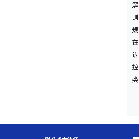
则
规
在
诉
控
类