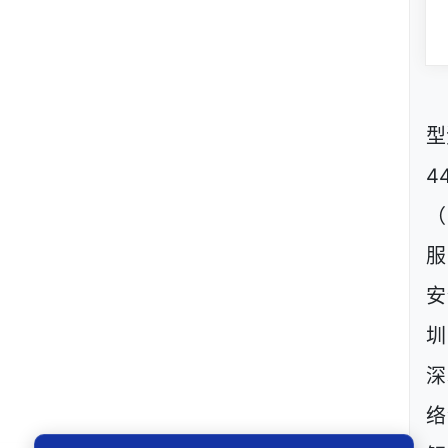
型
4
（
服
安
圳
深
络