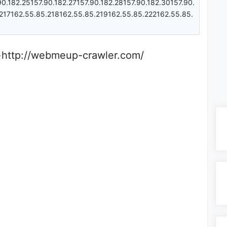
90.182.25157.90.182.27157.90.182.28157.90.182.30157.90.
217162.55.85.218162.55.85.219162.55.85.222162.55.85.
+
http://webmeup-crawler.com/