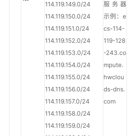
114.119.149.0/24
服务器
114.119.150.0/24
示例：e
114.119.151.0/24
cs-114-
114.119.152.0/24
119-128
114.119.153.0/24
-243.co
114.119.154.0/24
mpute.
114.119.155.0/24
hwclou
114.119.156.0/24
ds-dns.
114.119.157.0/24
com
114.119.158.0/24
114.119.159.0/24