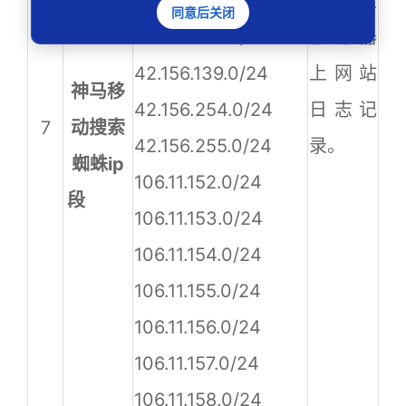
42.156.137.0/24
段爬取
同意后关闭
42.156.138.0/24
服务器
42.156.139.0/24
上网站
神马移
42.156.254.0/24
日志记
7
动搜索
42.156.255.0/24
录。
蜘蛛ip
106.11.152.0/24
段
106.11.153.0/24
106.11.154.0/24
106.11.155.0/24
106.11.156.0/24
106.11.157.0/24
106.11.158.0/24