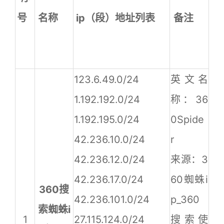
号
名称
ip（段）地址列表
备注
123.6.49.0/24
英文名
1.192.192.0/24
称：36
1.192.195.0/24
0Spide
42.236.10.0/24
r
42.236.12.0/24
来源：3
42.236.17.0/24
60蜘蛛i
360搜
42.236.101.0/24
p_360
索蜘蛛i
1
27.115.124.0/24
搜索使