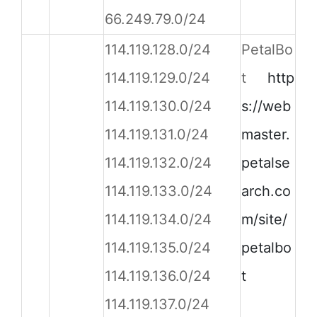
66.249.79.0/24
114.119.128.0/24
PetalBo
114.119.129.0/24
t
http
114.119.130.0/24
s://web
114.119.131.0/24
master.
114.119.132.0/24
petalse
114.119.133.0/24
arch.co
114.119.134.0/24
m/site/
114.119.135.0/24
petalbo
114.119.136.0/24
t
114.119.137.0/24