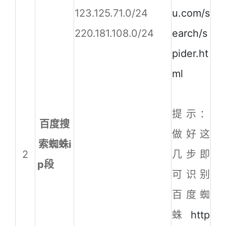
123.125.71.0/24
u.com/s
220.181.108.0/24
earch/s
pider.ht
ml
提示：
百度搜
做好这
索蜘蛛i
2
几步即
p段
可识别
百度蜘
蛛
http