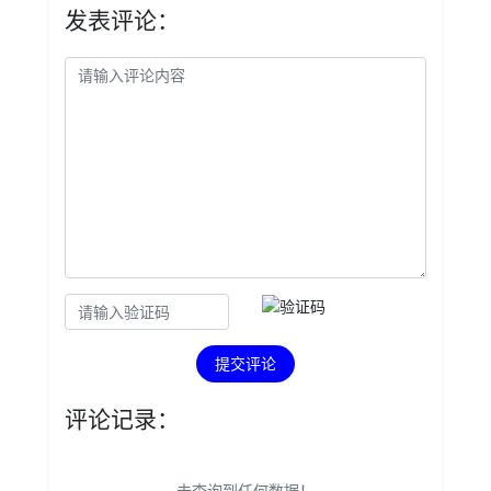
发表评论：
提交评论
评论记录：
未查询到任何数据！