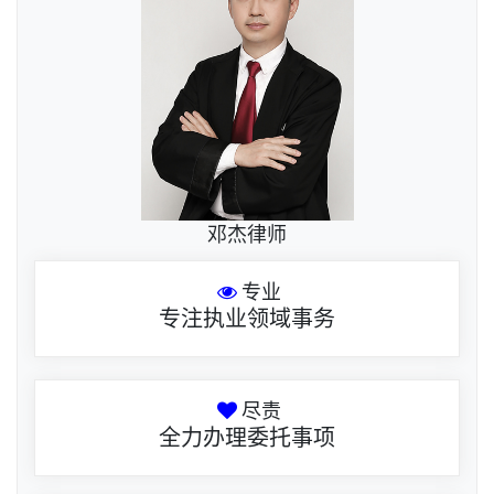
邓杰律师
专业
专注执业领域事务
尽责
全力办理委托事项