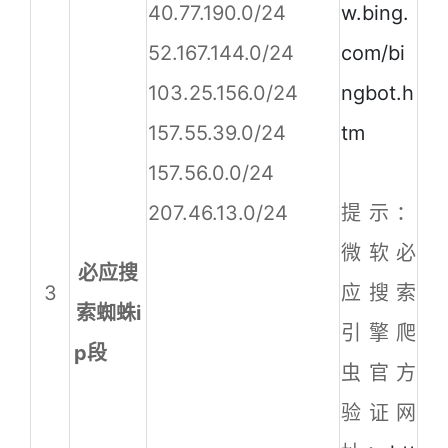
40.77.190.0/24
w.bing.
52.167.144.0/24
com/bi
103.25.156.0/24
ngbot.h
157.55.39.0/24
tm
157.56.0.0/24
207.46.13.0/24
提示：
微软必
必应搜
3
应搜索
索蜘蛛i
引擎爬
p段
虫官方
验证网