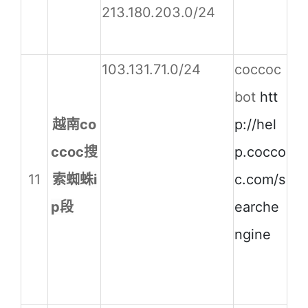
213.180.203.0/24
103.131.71.0/24
coccoc
bot
htt
越南co
p://hel
ccoc
搜
p.cocco
11
索蜘蛛i
c.com/s
p段
earche
ngine