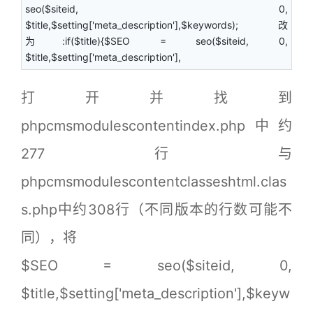
seo($siteid, 0,
$title,$setting['meta_description'],$keywords);改
为:if($title){$SEO = seo($siteid, 0,
$title,$setting['meta_description'],
打开并找到
phpcmsmodulescontentindex.php中约
277行与
phpcmsmodulescontentclasseshtml.clas
s.php中约308行（不同版本的行数可能不
同），将
$SEO = seo($siteid, 0,
$title,$setting['meta_description'],$keyw