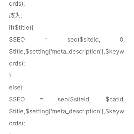
ords);
改为:
if($title){
$SEO = seo($siteid, 0,
$title,$setting['meta_description'],$keyw
ords);
}
else{
$SEO = seo($siteid, $catid,
$title,$setting['meta_description'],$keyw
ords);