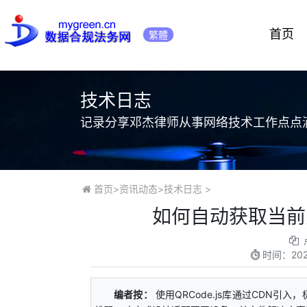
首页
繁體
技术日志
记录分享邓杰律师从事网络技术工作点点
首页
>
资讯动态
>
技术日志
>
如何自动获取当前
时间：
20
编者按：
使用QRCode.js库通过CDN