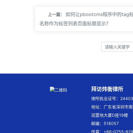
如何让pbootcms程序中的tag
上一篇：
名称作为标签列表页面标题显示？
拜访炜衡律所
律所执业证号：244032
地址：广东省深圳市南
润置地大厦D座19楼
邮编：518057
传真：+86-0755-829