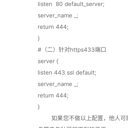
listen 80 default_server;
server_name _;
return 444;
}
#（二）针对https433端口
server {
listen 443 ssl default;
server_name _;
return 444;
}
如果您不做以上配置，他人可能