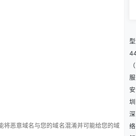
型
4
（
服
安
圳
深
将恶意域名与您的域名混淆并可能给您的域
络