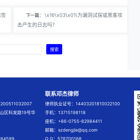
标签
\x16\x03\x01\为漏洞试探或黑客攻
下一篇：
击产生的日志吗？
搜索
联系邓杰律师
00511032007
律师执业证号：14403201810022100
山区科发路19号华
手机：13715198118
座机：+86-0755-82984411
邮箱：
szdengjie@qq.com
84599
Q Q：578700168